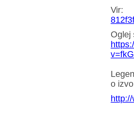
Vi
812f3
Oglej 
https
v=fk
Legen
o izvo
http: