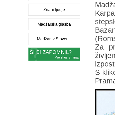
Madža
Znani ljudje
Karpa
step
Madžarska glasba
Bazan
(Roms
Madžari v Sloveniji
Za pr
SI SI ZAPOMNIL?
življ
Preizkus znanja
izpost
S kli
Prama